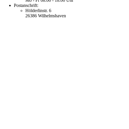
Mo - Fr 08.00 - 18.00 Uhr
Postanschrift:
Hölderlinstr. 6
26386 Wilhelmshaven